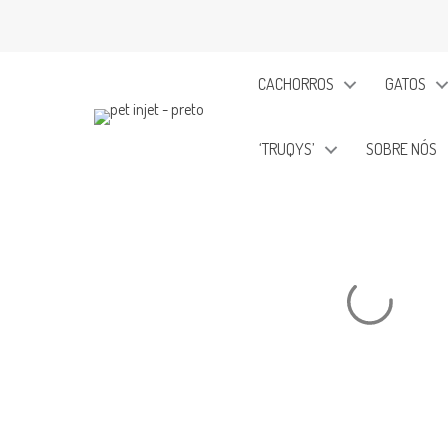
Ir
para
o
CACHORROS
GATOS
conteúdo
‘TRUQYS’
SOBRE NÓS