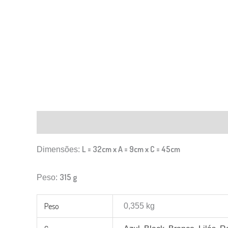
Descrição
Informação adicional
Avaliações (0)
L = 32cm x A = 9cm x C = 45cm
Dimensões:
315 g
Peso:
Peso
0,355 kg