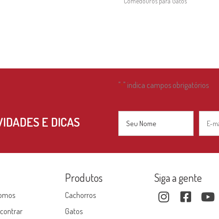
Comedouros para Gatos
"
" indica campos obrigatórios
*
Nome
E-
IDADES E DICAS
mail
*
*
Nome
e
Produtos
Siga a gente
omos
Cachorros
contrar
Gatos