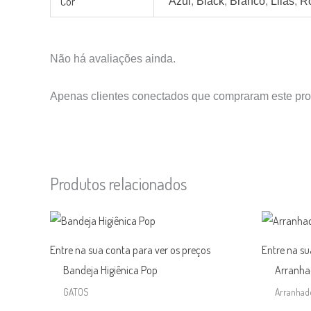
Cor
Azul
,
Black
,
Branco
,
Lilás
,
R
Não há avaliações ainda.
Apenas clientes conectados que compraram este pro
Produtos relacionados
Entre na sua conta para ver os preços
Entre na su
Bandeja Higiênica Pop
Arranha
GATOS
Arranhad