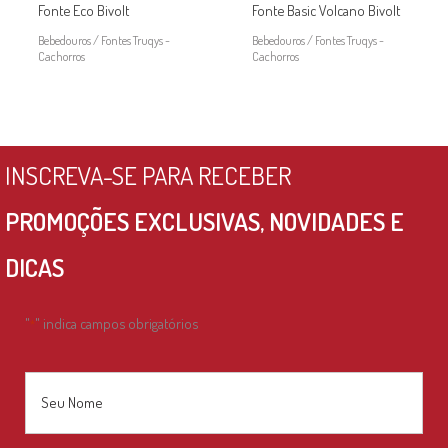
Fonte Eco Bivolt
Fonte Basic Volcano Bivolt
Bebedouros / Fontes Truqys -
Bebedouros / Fontes Truqys -
Cachorros
Cachorros
INSCREVA-SE PARA RECEBER
PROMOÇÕES EXCLUSIVAS, NOVIDADES E
DICAS
"
" indica campos obrigatórios
*
Nome
*