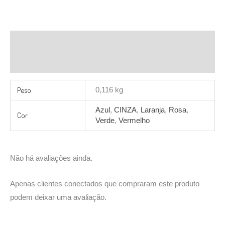
Informação adicional
Avaliações (0)
Peso
0,116 kg
Azul
,
CINZA
,
Laranja
,
Rosa
,
Cor
Verde
,
Vermelho
Não há avaliações ainda.
Apenas clientes conectados que compraram este produto
podem deixar uma avaliação.