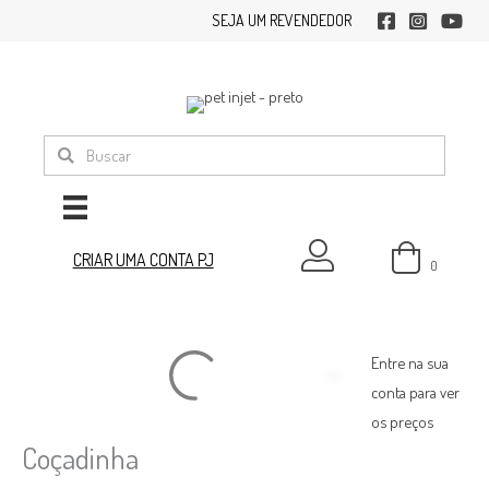
Ir
SEJA UM REVENDEDOR
facebook
instagram
youtub
para
o
conteúdo
minha conta
CRIAR UMA CONTA PJ
0
Entre na sua
conta para ver
os preços
Coçadinha