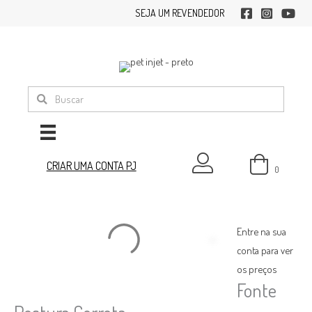
Ir
SEJA UM REVENDEDOR
facebook
instagram
youtub
para
o
conteúdo
minha conta
CRIAR UMA CONTA PJ
0
Entre na sua
conta para ver
os preços
Fonte