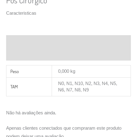
Pós Cirúrgico
Caracteristicas
Informação adicional
Avaliações (0)
Peso
0,000 kg
N0, N1, N10, N2, N3, N4, N5,
TAM
N6, N7, N8, N9
Não há avaliações ainda.
Apenas clientes conectados que compraram este produto
podem deixar uma avaliação.