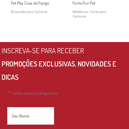
Pet Play Coxa de Frango
Fonte Puri Pet
Brinquedos para Cachorros
Bebedouros / Fontes para
Cachorros
INSCREVA-SE PARA RECEBER
PROMOÇÕES EXCLUSIVAS, NOVIDADES E
DICAS
"
*
" indica campos obrigatórios
Nome
*
Nome