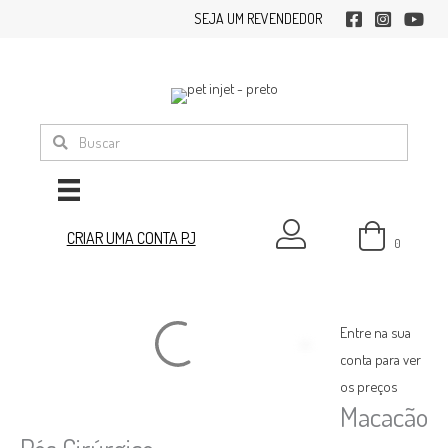
Ir
SEJA UM REVENDEDOR
facebook
instagram
youtub
para
o
conteúdo
minha conta
CRIAR UMA CONTA PJ
0
Entre na sua
conta para ver
os preços
Macacão