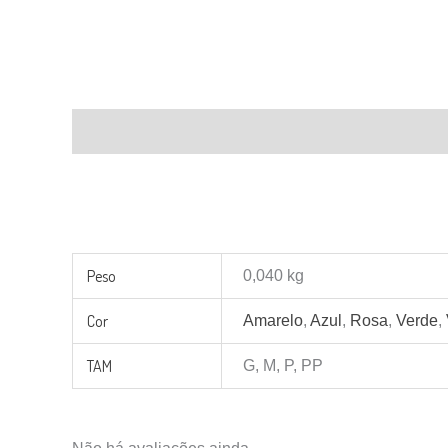
Descrição
Informação adicional
Avaliações (0)
Peso
0,040 kg
Cor
Amarelo
,
Azul
,
Rosa
,
Verde
,
TAM
G, M, P, PP