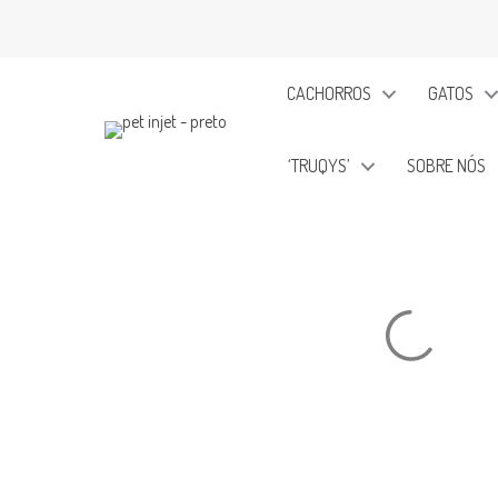
Ir
para
o
CACHORROS
GATOS
conteúdo
‘TRUQYS’
SOBRE NÓS