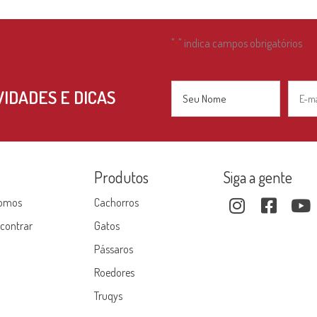
"
" indica campos obrigatórios
*
Nome
E-
IDADES E DICAS
mail
*
*
Nome
e
Produtos
Siga a gente
omos
Cachorros
contrar
Gatos
Pássaros
Roedores
Truqys