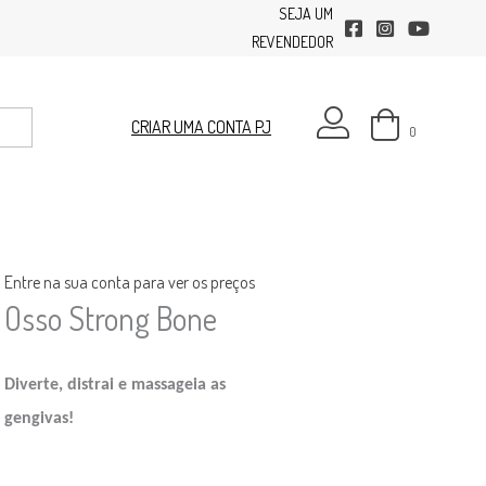
SEJA UM
facebook
instagram
youtube
REVENDEDOR
minha conta
CRIAR UMA CONTA PJ
0
Entre na sua conta para ver os preços
Osso Strong Bone
Diverte, distrai e massageia as
gengivas!