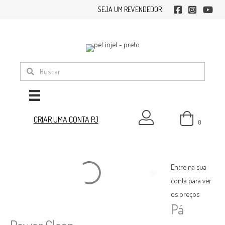
Ir
SEJA UM REVENDEDOR
facebook
instagram
youtub
para
o
conteúdo
minha conta
CRIAR UMA CONTA PJ
0
Entre na sua
conta para ver
os preços
Pá