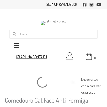
Ir
SEJA UM REVENDEDOR
facebook
instagram
youtub
para
o
conteúdo
minha conta
CRIAR UMA CONTA PJ
0
Entre na sua
conta para ver
os preços
Comedouro Cat Face Anti-Formiga